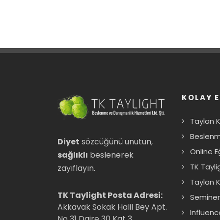
KOLAY E
Taylan 
Beslenm
Diyet
sözcüğünü unutun,
Online E
sağlıklı
beslenerek
TK Tayli
zayıflayın.
Taylan K
TK Taylight Posta Adresi:
Seminer
Akkavak Sokak Halil Bey Apt.
Influenc
No 31 Daire 30 Kat 3