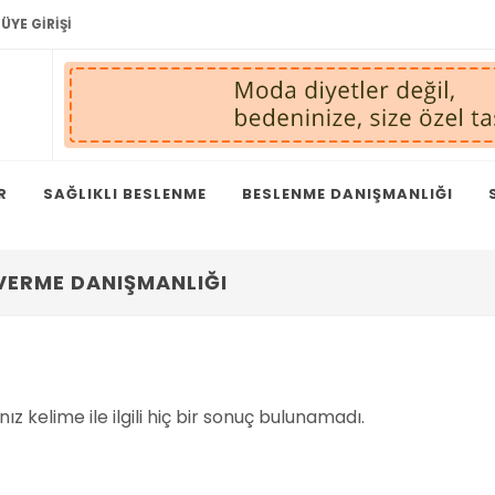
ÜYE GIRIŞI
R
SAĞLIKLI BESLENME
BESLENME DANIŞMANLIĞI
 VERME DANIŞMANLIĞI
ız kelime ile ilgili hiç bir sonuç bulunamadı.