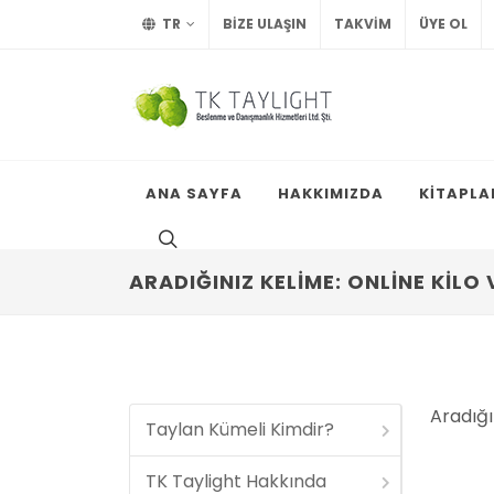
TR
BİZE ULAŞIN
TAKVİM
ÜYE OL
ANA SAYFA
HAKKIMIZDA
KİTAPLA
ARADIĞINIZ KELIME: ONLINE KILO
Aradığın
Taylan Kümeli Kimdir?
TK Taylight Hakkında