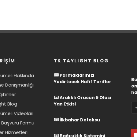
RİŞİM
TK TAYLIGHT BLOG
Kümeli Hakkında
Parmaklarınızı
Bü
Yedirtecek Hafif Tarifler
e Danışmanlığı
on
ha
ğitimler
Aralıklı Orucun 9 Olası
ght Blog
Yan Etkisi
ümeli Videoları
İlkbahar Detoksu
 Başvuru Formu
er Hizmetleri
Bağışıklık Sistemini