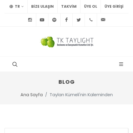
TR
BİZE ULAŞIN
TAKVİM
ÜYE OL
ÜYE GIRIŞI
Instagram
Youtube
Spotify
Facebook
Twitter
+90
info@tayl
212
291
75
15
BLOG
Ana Sayfa
Taylan Kümeli'nin Kaleminden