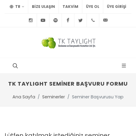
TR
BİZE ULAŞIN
TAKVİM
ÜYE OL
ÜYE GIRIŞI
Instagram
Youtube
Spotify
Facebook
Twitter
+90
info@tayl
212
291
75
15
TK TAYLIGHT SEMİNER BAŞVURU FORMU
Ana Sayfa
Seminerler
Seminer Başvurusu Yap
Lütfen katılmak istediğiniz seminer,