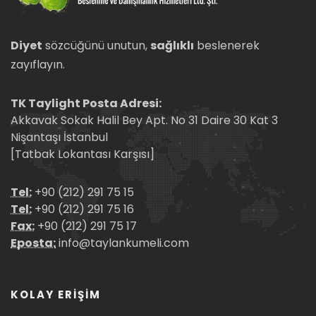
Diyet
sözcüğünü unutun,
sağlıklı
beslenerek
zayıflayın.
TK Taylight Posta Adresi:
Akkavak Sokak Halil Bey Apt. No 31 Daire 30 Kat 3
Nişantaşı İstanbul
[Tatbak Lokantası Karşısı]
Tel:
+90 (212) 291 75 15
Tel:
+90 (212) 291 75 16
Fax:
+90 (212) 291 75 17
Eposta:
info@taylankumeli.com
KOLAY ERİŞİM