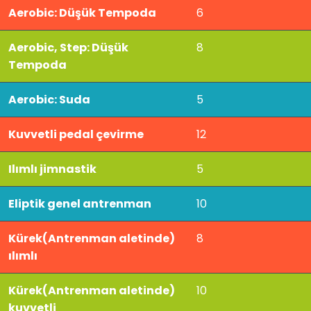
Aerobic: Düşük Tempoda
6
Aerobic, Step: Düşük
8
Tempoda
Aerobic: Suda
5
Kuvvetli pedal çevirme
12
Ilımlı jimnastik
5
Eliptik genel antrenman
10
Kürek(Antrenman aletinde)
8
ılımlı
Kürek(Antrenman aletinde)
10
kuvvetli