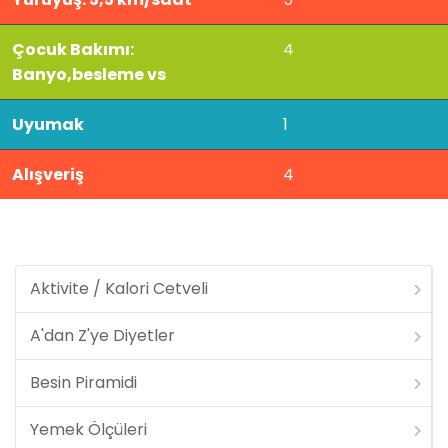
Çocuk Bakımı:
4
Banyo,besleme vs
Uyumak
1
Alışveriş
4
Aktivite / Kalori Cetveli
A'dan Z'ye Diyetler
Besin Piramidi
Yemek Ölçüleri