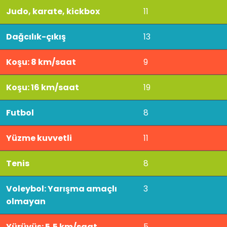
Judo, karate, kickbox
11
Dağcılık-çıkış
13
Koşu: 8 km/saat
9
Koşu: 16 km/saat
19
Futbol
8
Yüzme kuvvetli
11
Tenis
8
Voleybol: Yarışma amaçlı
3
olmayan
Yürüyüş: 5,5 km/saat
5