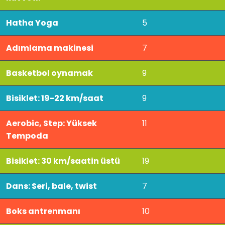
Hatha Yoga
5
Adımlama makinesi
7
Basketbol oynamak
9
Bisiklet: 19-22 km/saat
9
Aerobic, Step: Yüksek
11
Tempoda
Bisiklet: 30 km/saatin üstü
19
Dans: Seri, bale, twist
7
Boks antrenmanı
10