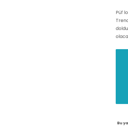
Püf l
Trend
doldu
olaca
Bu ya