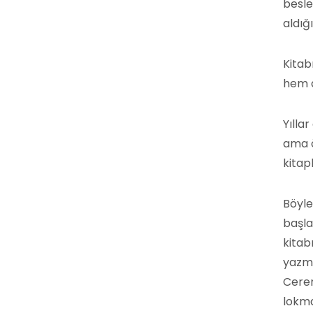
besle
aldığ
Kitab
hem d
Yılla
ama ö
kitap
Böyle
başla
kitabı
yazm
Ceren
lokma