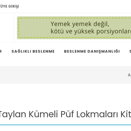
ÜYE GIRIŞI
R
SAĞLIKLI BESLENME
BESLENME DANIŞMANLIĞI
A
aylan Kümeli Püf Lokmaları Ki