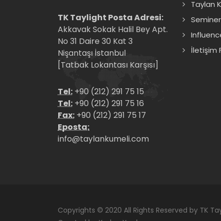
Taylan K
TK Taylight Posta Adresi:
Seminer
Akkavak Sokak Halil Bey Apt.
Influenc
No 31 Daire 30 Kat 3
İletişim
Nişantaşı İstanbul
[Tatbak Lokantası Karşısı]
Tel:
+90 (212) 291 75 15
Tel:
+90 (212) 291 75 16
Fax:
+90 (212) 291 75 17
Eposta:
info@taylankumeli.com
Copyrights © 2020 All Rights Reserved by TK Tay