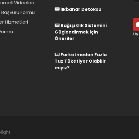
ümeli Videoları
İlkbahar Detoksu
 Başvuru Formu
er Hizmetleri
Bağışıklık Sistemini
 Formu
Güçlendirmek için
Üy
Öneriler
Farketmeden Fazla
Tuz Tüketiyor Olabilir
miyiz?
light.