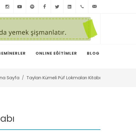
Instagram
Youtube
Spotify
Facebook
Twitter
LinkedIn
+90
info@taylankum
212
291
75
SEMİNERLER
ONLINE EĞİTİMLER
BLOG
15
na Sayfa
Taylan Kümeli Püf Lokmaları Kitabı
tabı