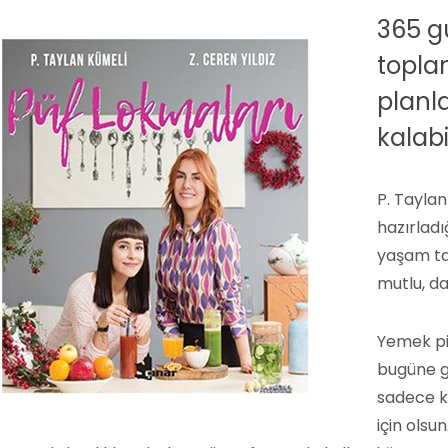
365 gü
topl
planla
kalabil
P. Taylan
hazırladı
yaşam tar
mutlu, da
Yemek pi
bugüne ge
sadece ka
için olsu