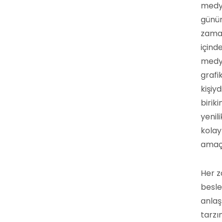
medy
günü
zama
içind
medy
grafi
kişiyd
birik
yenili
kolay
amaçl
Her z
besle
anlaş
tarzı