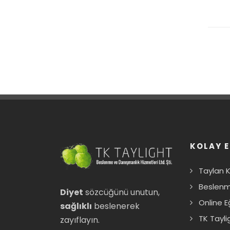
KOLAY E
Taylan 
Beslenm
Diyet
sözcüğünü unutun,
Online E
sağlıklı
beslenerek
TK Tayli
zayıflayın.