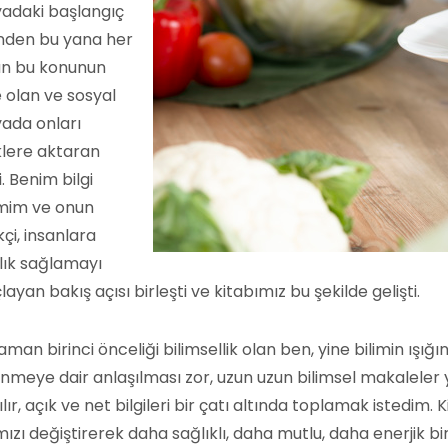
adaki başlangıç
nden bu yana her
n bu konunun
e olan ve sosyal
ada onları
klere aktaran
i. Benim bilgi
imim ve onun
kçi, insanlara
lık sağlamayı
ayan bakış açısı birleşti ve kitabımız bu şekilde gelişti.
aman birinci önceliği bilimsellik olan ben, yine bilimin ışığı
nmeye dair anlaşılması zor, uzun uzun bilimsel makaleler y
ılır, açık ve net bilgileri bir çatı altında toplamak istedim
mızı değiştirerek daha sağlıklı, daha mutlu, daha enerjik b