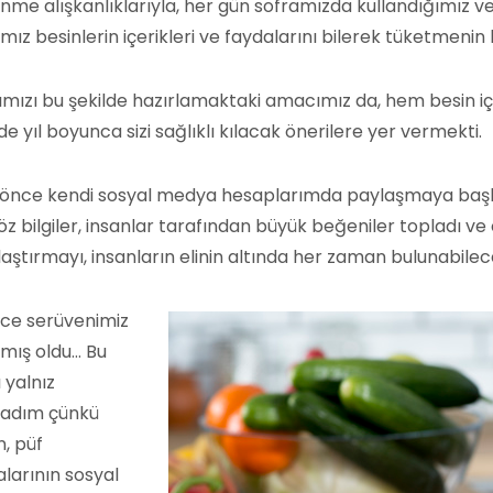
nme alışkanlıklarıyla, her gün soframızda kullandığımız
ımız besinlerin içerikleri ve faydalarını bilerek tüketmenin 
ımızı bu şekilde hazırlamaktaki amacımız da, hem besin iç
e yıl boyunca sizi sağlıklı kılacak önerilere yer vermekti.
r önce kendi sosyal medya hesaplarımda paylaşmaya başlad
z bilgiler, insanlar tarafından büyük beğeniler topladı ve c
laştırmayı, insanların elinin altında her zaman bulunabil
ce serüvenimiz
mış oldu… Bu
 yalnız
adım çünkü
, püf
larının sosyal