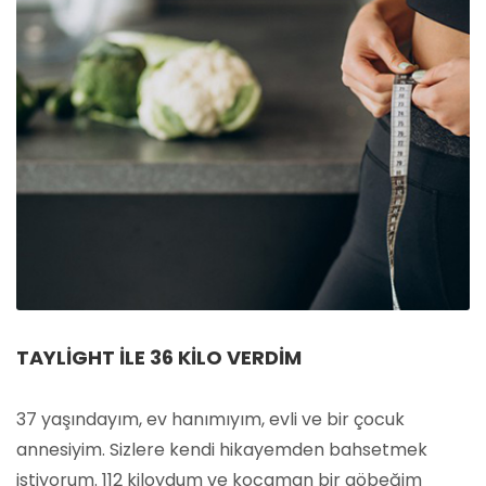
TAYLIGHT ILE 36 KILO VERDIM
37 yaşındayım, ev hanımıyım, evli ve bir çocuk
annesiyim. Sizlere kendi hikayemden bahsetmek
istiyorum. 112 kiloydum ve kocaman bir göbeğim