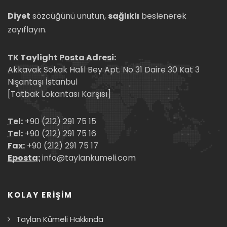
Diyet
sözcüğünü unutun,
sağlıklı
beslenerek
zayıflayın.
TK Taylight Posta Adresi:
Akkavak Sokak Halil Bey Apt. No 31 Daire 30 Kat 3
Nişantaşı İstanbul
[Tatbak Lokantası Karşısı]
Tel:
+90 (212) 291 75 15
Tel:
+90 (212) 291 75 16
Fax:
+90 (212) 291 75 17
Eposta:
info@taylankumeli.com
KOLAY ERİŞİM
Taylan Kümeli Hakkında