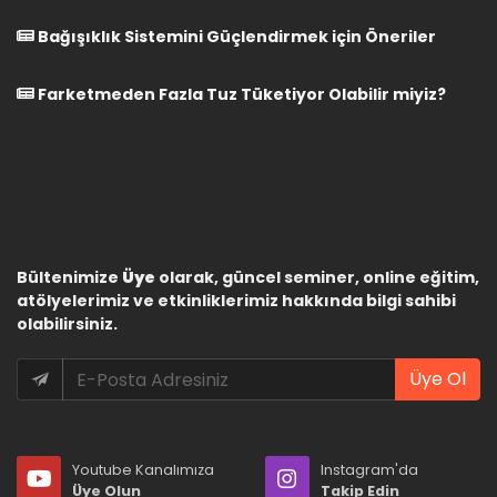
Bağışıklık Sistemini Güçlendirmek için Öneriler
Farketmeden Fazla Tuz Tüketiyor Olabilir miyiz?
Bültenimize
Üye
olarak, güncel seminer, online eğitim,
atölyelerimiz ve etkinliklerimiz hakkında bilgi sahibi
olabilirsiniz.
Üye Ol
Youtube Kanalımıza
Instagram'da
Üye Olun
Takip Edin