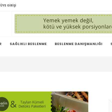
ÜYE GIRIŞI
R
SAĞLIKLI BESLENME
BESLENME DANIŞMANLIĞI