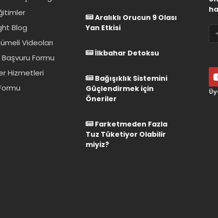
ha
ğitimler
Aralıklı Orucun 9 Olası
ght Blog
Yan Etkisi
ümeli Videoları
İlkbahar Detoksu
 Başvuru Formu
er Hizmetleri
Bağışıklık Sistemini
 Formu
Güçlendirmek için
Üy
Öneriler
Farketmeden Fazla
Tuz Tüketiyor Olabilir
miyiz?