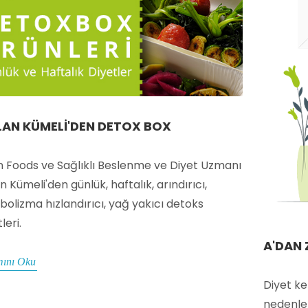
AN KÜMELI'DEN DETOX BOX
n Foods ve Sağlıklı Beslenme ve Diyet Uzmanı
n Kümeli'den günlük, haftalık, arındırıcı,
olizma hızlandırıcı, yağ yakıcı detoks
leri.
A'DAN 
ını Oku
Diyet ke
nedenler