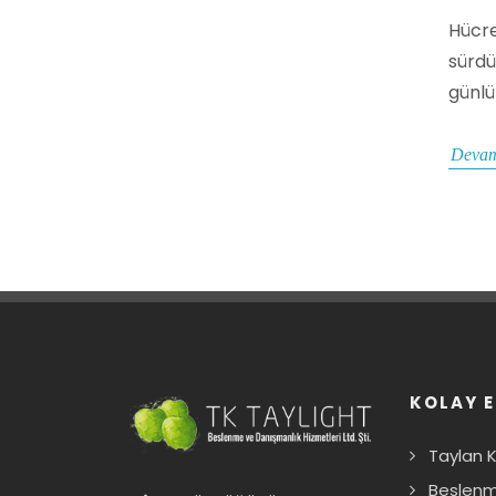
Hücre
sürdü
günlü
Devam
KOLAY E
Taylan 
Beslenm