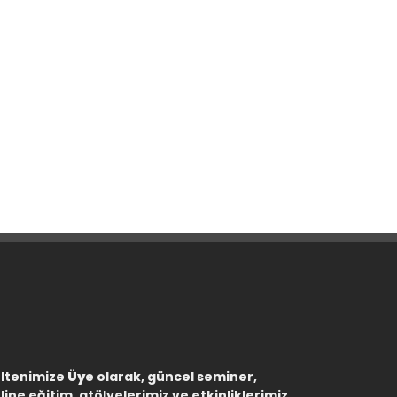
ltenimize
Üye
olarak, güncel seminer,
line eğitim, atölyelerimiz ve etkinliklerimiz