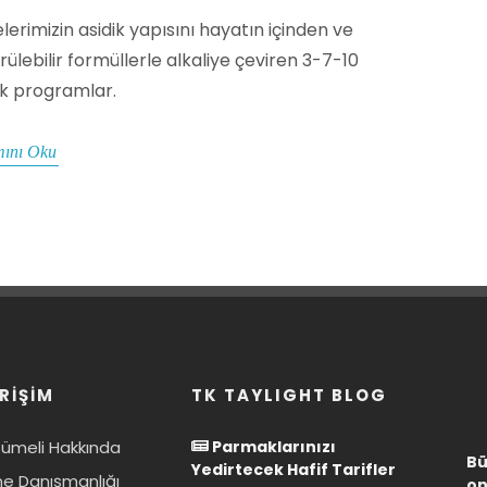
lerimizin asidik yapısını hayatın içinden ve
rülebilir formüllerle alkaliye çeviren 3-7-10
k programlar.
ını Oku
RİŞİM
TK TAYLIGHT BLOG
Kümeli Hakkında
Parmaklarınızı
Bü
Yedirtecek Hafif Tarifler
e Danışmanlığı
on