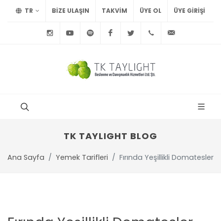
TR
BİZE ULAŞIN
TAKVİM
ÜYE OL
ÜYE GIRIŞI
Instagram
Youtube
Spotify
Facebook
Twitter
+90
info@tayl
212
291
75
15
TK TAYLIGHT BLOG
Ana Sayfa
Yemek Tarifleri
Fırında Yeşillikli Domatesler