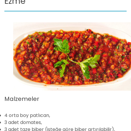
Ezme
Malzemeler
4 orta boy patlıcan,
3 adet domates,
3 adet taze biber (isteğe göre biber artırılabilir),