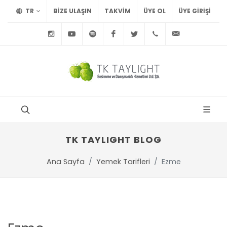
TR
BİZE ULAŞIN
TAKVİM
ÜYE OL
ÜYE GIRIŞI
Instagram
Youtube
Spotify
Facebook
Twitter
+90
info@tayl
212
291
75
15
TK TAYLIGHT BLOG
Ana Sayfa
Yemek Tarifleri
Ezme