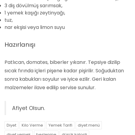
3 diş dövülmüş sarımsak,
1 yemek kaşığı zeytinyağı,
tuz,
nar ekşisi veya limon suyu
Hazırlanışı
Patlıcan, domates, biberler yıkanır. Tepsiye dizilip
sıcak fırında içleri pişene kadar pişirilir. Soğuduktan
sonra kabukları soyulur ve iyice ezilir. Geri kalan
malzemeler ilave edilip servise sunulur.
Afiyet Olsun.
Diyet
Kilo Verme
Yemek Tarifi
diyet menü
diyet yemek
beslenme
düşük kalorili