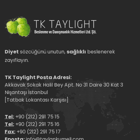
Diyet
sözcüğünü unutun,
sağlıklı
beslenerek
zayıflayın.
TK Taylight Posta Adresi:
Akkavak Sokak Halil Bey Apt. No 31 Daire 30 Kat 3
Nişantaşı İstanbul
[Tatbak Lokantası Karşısı]
Tel:
+90 (212) 291 75 15
Tel:
+90 (212) 291 75 16
Fax:
+90 (212) 291 75 17
Eposta:
info@taylankumeli.com