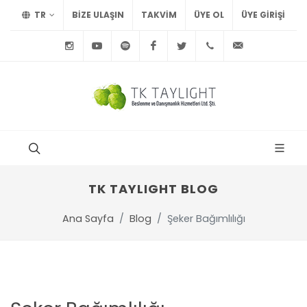
TR
BİZE ULAŞIN
TAKVİM
ÜYE OL
ÜYE GIRIŞI
Instagram
Youtube
Spotify
Facebook
Twitter
+90
info@tayl
212
291
75
15
TK TAYLIGHT BLOG
Ana Sayfa
Blog
Şeker Bağımlılığı